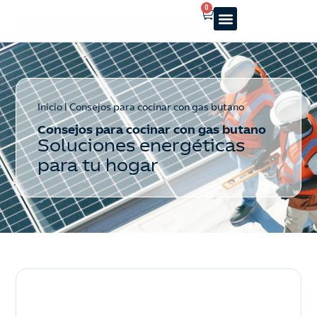
0
Reparto a domicilio
Servicio oficial
Luz y Gas
Alquiler de estufas
Inicio
|
Consejos para cocinar con gas butano
Consejos para cocinar con gas butano
Soluciones energéticas
para tu hogar