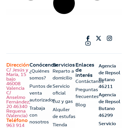
Dirección
Conócenos
Servicios
Enlaces
Agencia
C/ Jesús y
de
¿Quiénes
Reparto a
de Repsol
María, 15
interés
somos?
domicilio
bajo
Butano
Contáctanos
46008
Puntos de
Servicio
46211
Valencia
Preguntas
C/
venta
oficial
Agencia
frecuentes
Anselmo
autorizados
Luz y gas
de Repsol
Fernández,
Blog
20 46340
Trabaja
Butano
Alquiler
Requena
con
46299
(Valencia)
de estufas
Teléfono
nosotros
Servicio
Tienda
963 914