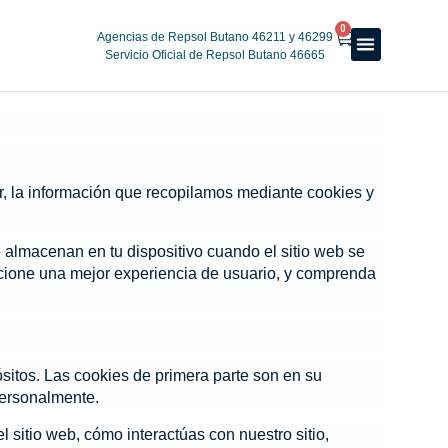
0
Agencias de Repsol Butano 46211 y 46299
Servicio Oficial de Repsol Butano 46665
Reparto a domicilio
Servicio oficial
Luz y Gas
Alquiler de estufas
ir, la información que recopilamos mediante cookies y
almacenan en tu dispositivo cuando el sitio web se
rcione una mejor experiencia de usuario, y comprenda
ósitos. Las cookies de primera parte son en su
personalmente.
 sitio web, cómo interactúas con nuestro sitio,