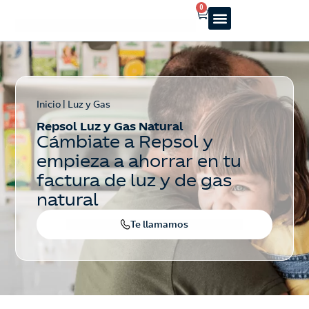
0
Reparto a domicilio
Servicio oficial
Luz y Gas
Alquiler de estufas
Inicio
|
Luz y Gas
Repsol Luz y Gas Natural
Cámbiate a Repsol y
empieza a ahorrar en tu
factura de luz y de gas
natural
Te llamamos