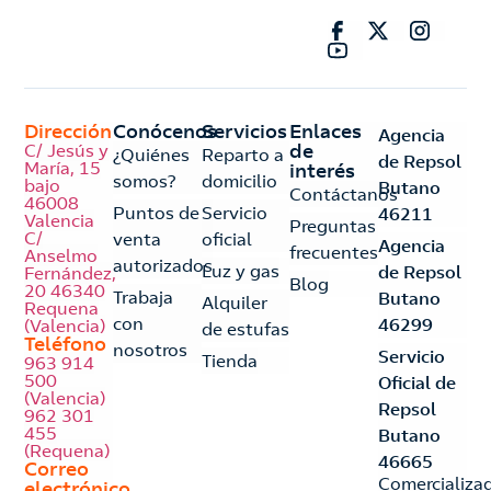
Dirección
Conócenos
Servicios
Enlaces
Agencia
C/ Jesús y
de
¿Quiénes
Reparto a
de Repsol
María, 15
interés
somos?
domicilio
bajo
Butano
Contáctanos
46008
Puntos de
Servicio
46211
Valencia
Preguntas
C/
venta
oficial
Agencia
frecuentes
Anselmo
autorizados
Luz y gas
de Repsol
Fernández,
Blog
20 46340
Trabaja
Butano
Alquiler
Requena
con
46299
(Valencia)
de estufas
Teléfono
nosotros
Servicio
Tienda
963 914
500
Oficial de
(Valencia)
Repsol
962 301
455
Butano
(Requena)
46665
Correo
Comercializa
electrónico