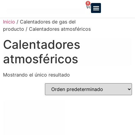
0
Reparto a domicilio
Servicio oficial
Luz y Gas
Alquiler de estufas
Inicio
/ Calentadores de gas del
producto / Calentadores atmosféricos
Calentadores
atmosféricos
Mostrando el único resultado