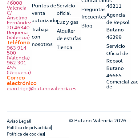
Contáctanos
46008
Puntos de
Servicio
46211
Valencia
Preguntas
C/
venta
oficial
Agencia
frecuentes
Anselmo
autorizados
Luz y gas
de Repsol
Fernández,
Blog
20 46340
Trabaja
Butano
Alquiler
Requena
con
46299
(Valencia)
de estufas
Teléfono
nosotros
Servicio
Tienda
963 914
500
Oficial de
(Valencia)
Repsol
962 301
455
Butano
(Requena)
46665
Correo
Comercializa
electrónico
de
eurotrigo@butanovalencia.es
© Butano Valencia 2026
Aviso Legal
Política de privacidad
Política de cookies