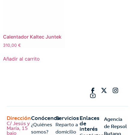
Calentador Kaltec Juntek
310,00
€
Añadir al carrito
Dirección
Conócenos
Servicios
Enlaces
Agencia
C/ Jesús y
de
¿Quiénes
Reparto a
de Repsol
María, 15
interés
somos?
domicilio
bajo
Butano