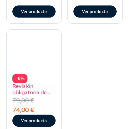
Ver producto
Ver producto
- 6%
Revisión
obligatoria de
gas butano con
79,00
€
Repsol (básica)
74,00
€
Ver producto