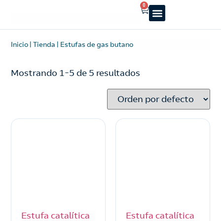
0
Reparto a domicilio
Servicio oficial
Luz y Gas
Alquiler de estufas
Inicio
|
Tienda
|
Estufas de gas butano
Mostrando
1
–
5
de
5
resultados
Estufa catalítica
Estufa catalítica