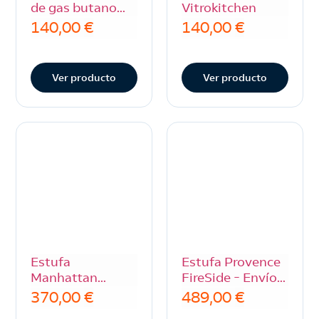
de gas butano
Vitrokitchen
Orbegozo H 55
140,00
€
140,00
€
Ver producto
Ver producto
Estufa
Estufa Provence
Manhattan
FireSide – Envío
Fireside – Envío
gratuito
370,00
€
489,00
€
gratuíto