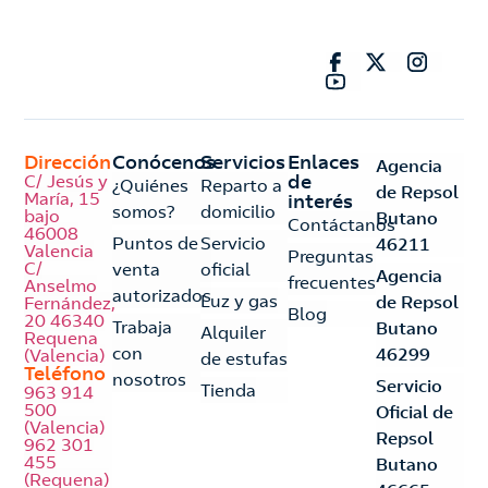
Dirección
Conócenos
Servicios
Enlaces
Agencia
C/ Jesús y
de
¿Quiénes
Reparto a
de Repsol
María, 15
interés
somos?
domicilio
bajo
Butano
Contáctanos
46008
Puntos de
Servicio
46211
Valencia
Preguntas
C/
venta
oficial
Agencia
frecuentes
Anselmo
autorizados
Luz y gas
de Repsol
Fernández,
Blog
20 46340
Trabaja
Butano
Alquiler
Requena
con
46299
(Valencia)
de estufas
Teléfono
nosotros
Servicio
Tienda
963 914
500
Oficial de
(Valencia)
Repsol
962 301
455
Butano
(Requena)