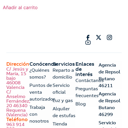
Añadir al carrito
Dirección
Conócenos
Servicios
Enlaces
Agencia
C/ Jesús y
de
¿Quiénes
Reparto a
de Repsol
María, 15
interés
somos?
domicilio
bajo
Butano
Contáctanos
46008
Puntos de
Servicio
46211
Valencia
Preguntas
C/
venta
oficial
Agencia
frecuentes
Anselmo
autorizados
Luz y gas
de Repsol
Fernández,
Blog
20 46340
Trabaja
Butano
Alquiler
Requena
con
46299
(Valencia)
de estufas
Teléfono
nosotros
Servicio
Tienda
963 914