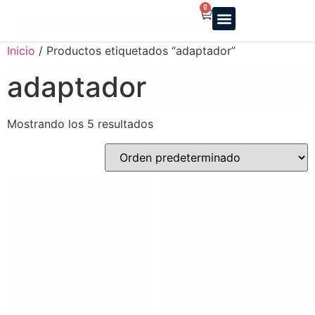
0
Reparto a domicilio
Servicio oficial
Luz y Gas
Alquiler de estufas
Inicio
/ Productos etiquetados “adaptador”
adaptador
Mostrando los 5 resultados