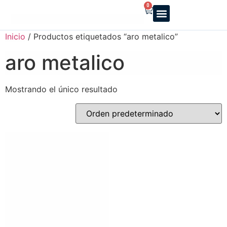
0
Reparto a domicilio
Servicio oficial
Luz y Gas
Alquiler de estufas
Inicio
/ Productos etiquetados “aro metalico”
aro metalico
Mostrando el único resultado