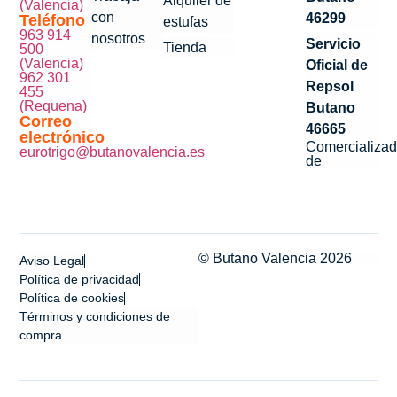
Alquiler de
(Valencia)
con
46299
Teléfono
estufas
963 914
nosotros
Servicio
Tienda
500
(Valencia)
Oficial de
962 301
Repsol
455
(Requena)
Butano
Correo
46665
electrónico
Comercializad
eurotrigo@butanovalencia.es
de
© Butano Valencia 2026
Aviso Legal
Política de privacidad
Política de cookies
Términos y condiciones de
compra