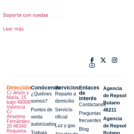
Soporte con ruedas
Leer más
Dirección
Conócenos
Servicios
Enlaces
Agencia
C/ Jesús y
de
¿Quiénes
Reparto a
de Repsol
María, 15
interés
somos?
domicilio
bajo 46008
Butano
Contáctanos
Valencia
Puntos de
Servicio
46211
C/
Preguntas
Anselmo
venta
oficial
Agencia
frecuentes
Fernández,
autorizados
Luz y gas
de Repsol
20 46340
Blog
Requena
Trabaja
Butano