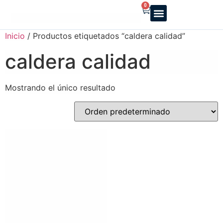
0
Reparto a domicilio
Servicio oficial
Luz y Gas
Alquiler de estufas
Inicio
/ Productos etiquetados “caldera calidad”
caldera calidad
Mostrando el único resultado