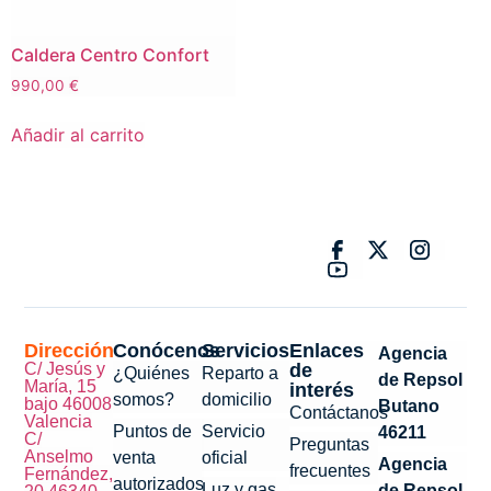
Caldera Centro Confort
990,00
€
Añadir al carrito
Dirección
Conócenos
Servicios
Enlaces
Agencia
C/ Jesús y
de
¿Quiénes
Reparto a
de Repsol
María, 15
interés
somos?
domicilio
bajo 46008
Butano
Contáctanos
Valencia
Puntos de
Servicio
46211
C/
Preguntas
Anselmo
venta
oficial
Agencia
frecuentes
Fernández,
autorizados
Luz y gas
de Repsol