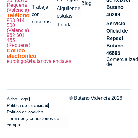
20 46340
Blog
Requena
Trabaja
Butano
Alquiler de
(Valencia)
con
46299
Teléfono
estufas
963 914
nosotros
Servicio
Tienda
500
(Valencia)
Oficial de
962 301
Repsol
455
(Requena)
Butano
Correo
46665
electrónico
Comercializad
eurotrigo@butanovalencia.es
de
© Butano Valencia 2026
Aviso Legal
Política de privacidad
Política de cookies
Términos y condiciones de
compra