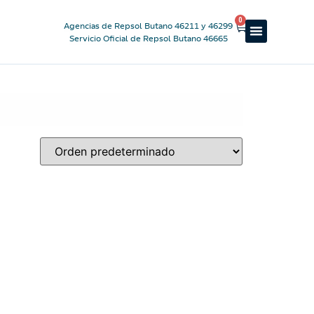
0
Agencias de Repsol Butano 46211 y 46299
Servicio Oficial de Repsol Butano 46665
Reparto a domicilio
Servicio oficial
Luz y Gas
Alquiler de estufas