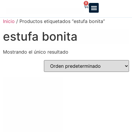
0
Reparto a domicilio
Servicio oficial
Luz y Gas
Alquiler de estufas
Inicio
/ Productos etiquetados “estufa bonita”
estufa bonita
Mostrando el único resultado