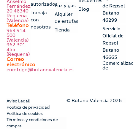
frecuentes
Anselmo
autorizados
Luz y gas
de Repsol
Fernández,
Blog
20 46340
Trabaja
Butano
Alquiler
Requena
con
46299
(Valencia)
de estufas
Teléfono
nosotros
Servicio
Tienda
963 914
500
Oficial de
(Valencia)
Repsol
962 301
455
Butano
(Requena)
46665
Correo
Comercializa
electrónico
de
eurotrigo@butanovalencia.es
© Butano Valencia 2026
Aviso Legal
Política de privacidad
Política de cookies
Términos y condiciones de
compra