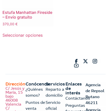
Estufa Manhattan Fireside
– Envío gratuíto
370,00
€
Seleccionar opciones
Dirección
Conócenos
Servicios
Enlaces
Agencia
C/ Jesús y
de
¿Quiénes
Reparto a
de Repsol
María, 15
interés
somos?
domicilio
bajo
Butano
Contáctanos
46008
Puntos de
Servicio
46211
Valencia
Preguntas
C/
venta
oficial
Agencia