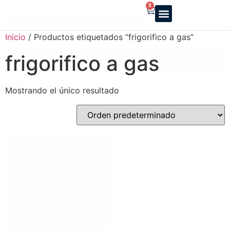
0
Reparto a domicilio
Servicio oficial
Luz y Gas
Alquiler de estufas
Inicio
/ Productos etiquetados “frigorifico a gas”
frigorifico a gas
Mostrando el único resultado