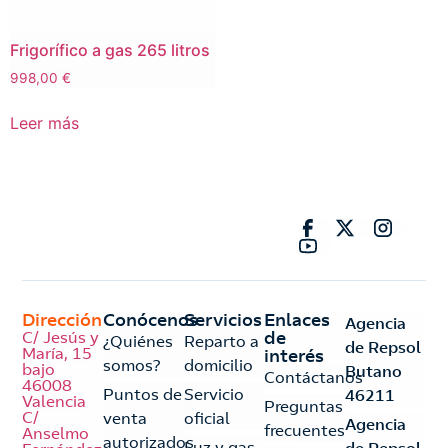
Frigorífico a gas 265 litros
998,00
€
Leer más
Dirección
Conócenos
Servicios
Enlaces
Agencia
C/ Jesús y
de
¿Quiénes
Reparto a
de Repsol
María, 15
interés
somos?
domicilio
bajo
Butano
Contáctanos
46008
Puntos de
Servicio
46211
Valencia
Preguntas
C/
venta
oficial
Agencia
frecuentes
Anselmo
autorizados
Luz y gas