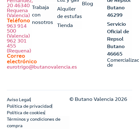
de Repsol
Fernández,
Blog
20 46340
Trabaja
Butano
Alquiler
Requena
con
46299
(Valencia)
de estufas
Teléfono
nosotros
Servicio
Tienda
963 914
500
Oficial de
(Valencia)
Repsol
962 301
455
Butano
(Requena)
46665
Correo
Comercializa
electrónico
de
eurotrigo@butanovalencia.es
© Butano Valencia 2026
Aviso Legal
Política de privacidad
Política de cookies
Términos y condiciones de
compra