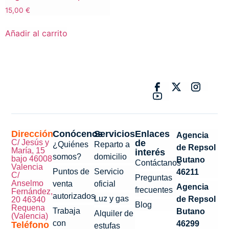
15,00
€
Añadir al carrito
Dirección
Conócenos
Servicios
Enlaces
Agencia
C/ Jesús y
de
¿Quiénes
Reparto a
de Repsol
María, 15
interés
somos?
domicilio
bajo 46008
Butano
Contáctanos
Valencia
Puntos de
Servicio
46211
C/
Preguntas
Anselmo
venta
oficial
Agencia
frecuentes
Fernández,
autorizados
Luz y gas
de Repsol
20 46340
Blog
Requena
Trabaja
Butano
Alquiler de
(Valencia)
con
46299
Teléfono
estufas