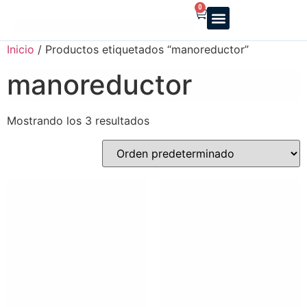
0
Reparto a domicilio
Servicio oficial
Luz y Gas
Alquiler de estufas
Inicio
/ Productos etiquetados “manoreductor”
manoreductor
Mostrando los 3 resultados