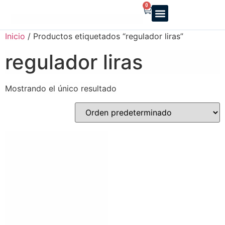
0
Reparto a domicilio
Servicio oficial
Luz y Gas
Alquiler de estufas
Inicio
/ Productos etiquetados “regulador liras”
regulador liras
Mostrando el único resultado