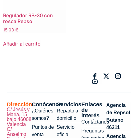
Regulador RB-30 con
rosca Repsol
15,00
€
Añadir al carrito
Dirección
Conócenos
Servicios
Enlaces
Agencia
C/ Jesús y
de
¿Quiénes
Reparto a
de Repsol
María, 15
interés
somos?
domicilio
bajo 46008
Butano
Contáctanos
Valencia
Puntos de
Servicio
46211
C/
Preguntas
Anselmo
venta
oficial
Agencia