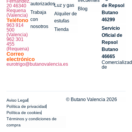
frecuentes
Fernández,
autorizados
Luz y gas
de Repsol
20 46340
Blog
Requena
Trabaja
Butano
Alquiler de
(Valencia)
con
46299
Teléfono
estufas
963 914
nosotros
Servicio
Tienda
500
(Valencia)
Oficial de
962 301
Repsol
455
(Requena)
Butano
Correo
46665
electrónico
Comercializad
eurotrigo@butanovalencia.es
de
© Butano Valencia 2026
Aviso Legal
Política de privacidad
Política de cookies
Términos y condiciones de
compra