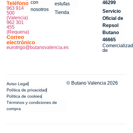
con
46299
Teléfono
estufas
963 914
nosotros
Servicio
Tienda
500
(Valencia)
Oficial de
962 301
Repsol
455
(Requena)
Butano
Correo
46665
electrónico
Comercializad
eurotrigo@butanovalencia.es
de
© Butano Valencia 2026
Aviso Legal
Política de privacidad
Política de cookies
Términos y condiciones de
compra