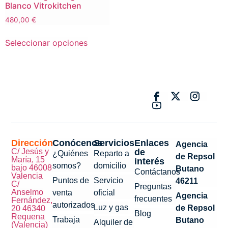
Blanco Vitrokitchen
480,00
€
Seleccionar opciones
Dirección
Conócenos
Servicios
Enlaces
Agencia
C/ Jesús y
de
¿Quiénes
Reparto a
de Repsol
María, 15
interés
somos?
domicilio
bajo 46008
Butano
Contáctanos
Valencia
Puntos de
Servicio
46211
C/
Preguntas
Anselmo
venta
oficial
Agencia
frecuentes
Fernández,
autorizados
Luz y gas
de Repsol
20 46340
Blog
Requena
Trabaja
Butano
Alquiler de
(Valencia)