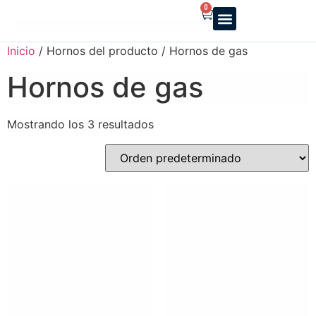
0
Reparto a domicilio
Servicio oficial
Luz y Gas
Alquiler de estufas
Inicio
/ Hornos del producto / Hornos de gas
Hornos de gas
Mostrando los 3 resultados