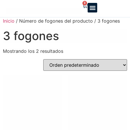
0
Reparto a domicilio
Servicio oficial
Luz y Gas
Alquiler de estufas
Inicio
/ Número de fogones del producto / 3 fogones
3 fogones
Mostrando los 2 resultados