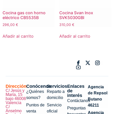
Cocina gas con horno
Cocina Svan Inox
eléctrico CB5535B
SVK5030GBI
296,00
€
310,00
€
Añadir al carrito
Añadir al carrito
Dirección
Conócenos
Servicios
Enlaces
Agencia
C/ Jesús y
de
¿Quiénes
Reparto a
de Repsol
María, 15
interés
somos?
domicilio
bajo 46008
Butano
Contáctanos
Valencia
Puntos de
Servicio
46211
C/
Preguntas
Anselmo
venta
oficial
Agencia