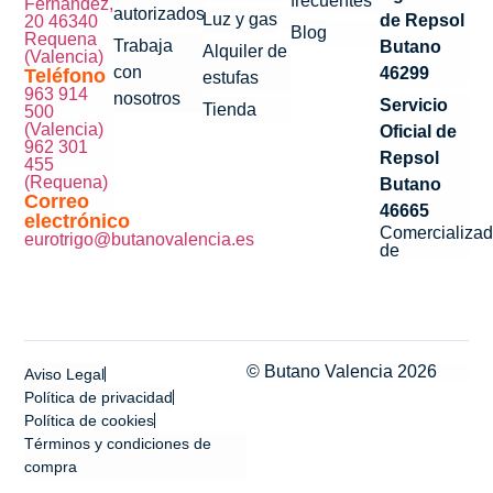
frecuentes
Fernández,
autorizados
Luz y gas
de Repsol
20 46340
Blog
Requena
Trabaja
Butano
Alquiler de
(Valencia)
con
46299
Teléfono
estufas
963 914
nosotros
Servicio
Tienda
500
(Valencia)
Oficial de
962 301
Repsol
455
(Requena)
Butano
Correo
46665
electrónico
Comercializad
eurotrigo@butanovalencia.es
de
© Butano Valencia 2026
Aviso Legal
Política de privacidad
Política de cookies
Términos y condiciones de
compra