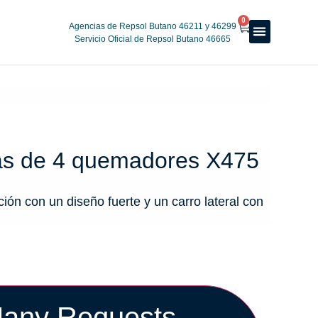
0
Agencias de Repsol Butano 46211 y 46299
Servicio Oficial de Repsol Butano 46665
Reparto a domicilio
Servicio oficial
Luz y Gas
Alquiler de estufas
as de 4 quemadores X475
ión con un diseño fuerte y un carro lateral con
any Requests