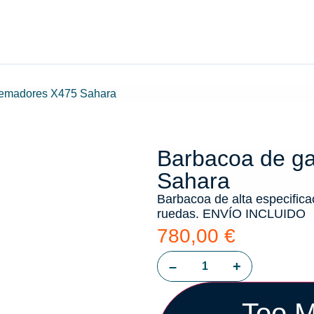
uemadores X475 Sahara
Barbacoa de g
Sahara
Barbacoa de alta especificac
ruedas.
ENVÍO INCLUIDO
780,00
€
–
+
Too M