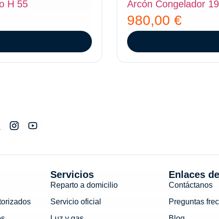
zo H 55
Arcón Congelador 19
980,00
€
Servicios
Enlaces de
Reparto a domicilio
Contáctanos
torizados
Servicio oficial
Preguntas fre
os
Luz y gas
Blog