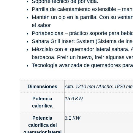
Soporte técnico de por vida.
Parrilla de calentamiento extensible – man
Mantén un ojo en la parrilla. Con su ventan
el sabor
Portabebidas – práctico soporte para bebi
Sahara Grill Insert System (Sistema de inse
Mézclalo con el quemador lateral sahara. 
barbacoa. Freír un huevo, freír algunas ver
Tecnología avanzada de quemadores para u
Dimensiones
Alto: 1210 mm / Ancho: 1820 mm
Potencia
15.6 KW
calorífica
Potencia
3.1 KW
calorífica del
quemador lateral