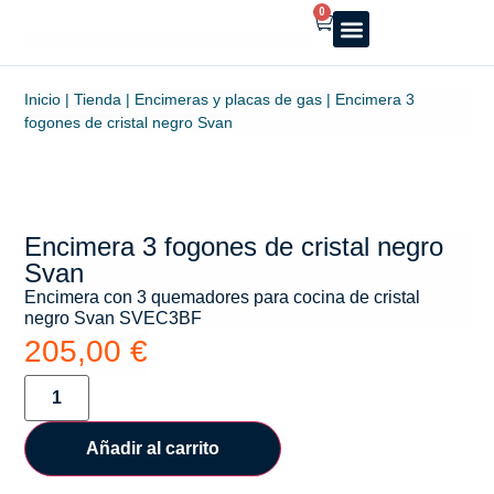
0
Reparto a domicilio
Servicio oficial
Luz y Gas
Alquiler de estufas
Inicio
|
Tienda
|
Encimeras y placas de gas
|
Encimera 3
fogones de cristal negro Svan
Encimera 3 fogones de cristal negro
Svan
Encimera con 3 quemadores para cocina de cristal
negro Svan SVEC3BF
205,00
€
Añadir al carrito