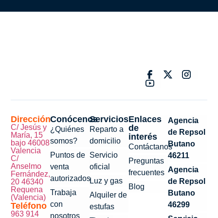
Dirección
Conócenos
Servicios
Enlaces
Agencia
C/ Jesús y
de
¿Quiénes
Reparto a
de Repsol
María, 15
interés
somos?
domicilio
bajo 46008
Butano
Contáctanos
Valencia
Puntos de
Servicio
46211
C/
Preguntas
Anselmo
venta
oficial
Agencia
frecuentes
Fernández,
autorizados
Luz y gas
de Repsol
20 46340
Blog
Requena
Trabaja
Butano
Alquiler de
(Valencia)
con
46299
Teléfono
estufas
963 914
nosotros