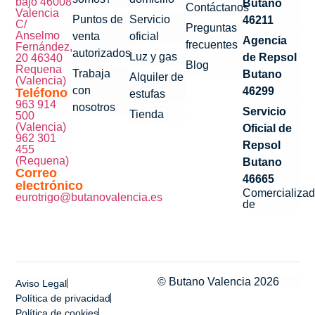
bajo 46008
Butano
Contáctanos
Valencia
Puntos de
Servicio
46211
C/
Preguntas
Anselmo
venta
oficial
Agencia
frecuentes
Fernández,
autorizados
Luz y gas
de Repsol
20 46340
Blog
Requena
Trabaja
Butano
Alquiler de
(Valencia)
con
46299
Teléfono
estufas
963 914
nosotros
Servicio
Tienda
500
(Valencia)
Oficial de
962 301
Repsol
455
(Requena)
Butano
Correo
46665
electrónico
Comercializad
eurotrigo@butanovalencia.es
de
© Butano Valencia 2026
Aviso Legal
Política de privacidad
Política de cookies