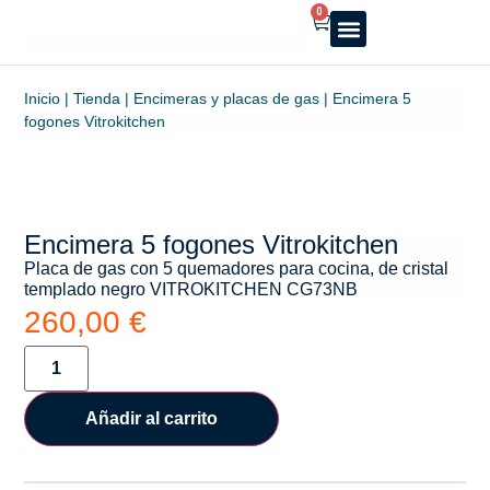
0
Reparto a domicilio
Servicio oficial
Luz y Gas
Alquiler de estufas
Inicio
|
Tienda
|
Encimeras y placas de gas
|
Encimera 5
fogones Vitrokitchen
Encimera 5 fogones Vitrokitchen
Placa de gas con 5 quemadores para cocina, de cristal
templado negro VITROKITCHEN CG73NB
260,00
€
Añadir al carrito