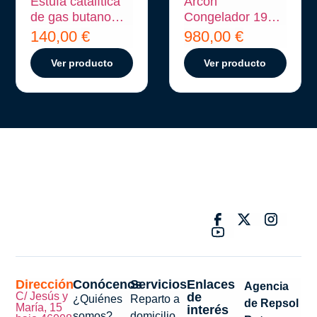
Estufa catalítica
Arcón
de gas butano
Congelador 191
Orbegozo H 55
Litros
140,00
€
980,00
€
Ver producto
Ver producto
Dirección
Conócenos
Servicios
Enlaces
Agencia
C/ Jesús y
de
¿Quiénes
Reparto a
de Repsol
María, 15
interés
somos?
domicilio