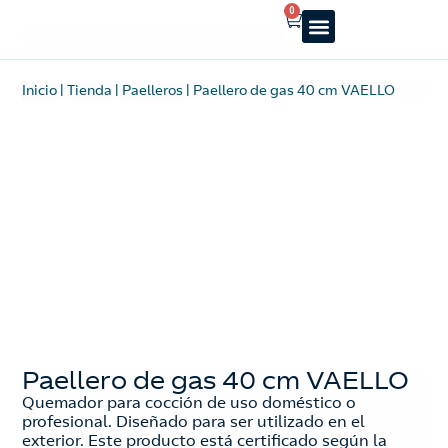
0
Reparto a domicilio
Servicio oficial
Luz y Gas
Alquiler de estufas
Inicio
|
Tienda
|
Paelleros
|
Paellero de gas 40 cm VAELLO
Paellero de gas 40 cm VAELLO
Quemador para cocción de uso doméstico o
profesional. Diseñado para ser utilizado en el
exterior. Este producto está certificado según la