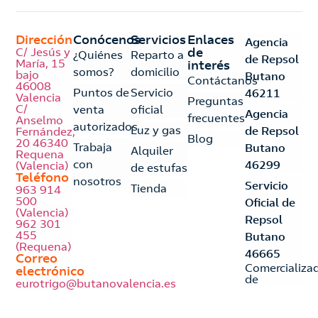
Dirección
Conócenos
Servicios
Enlaces
Agencia
C/ Jesús y
de
¿Quiénes
Reparto a
de Repsol
María, 15
interés
somos?
domicilio
bajo
Butano
Contáctanos
46008
Puntos de
Servicio
46211
Valencia
Preguntas
C/
venta
oficial
Agencia
frecuentes
Anselmo
autorizados
Luz y gas
de Repsol
Fernández,
Blog
20 46340
Trabaja
Butano
Alquiler
Requena
con
46299
(Valencia)
de estufas
Teléfono
nosotros
Servicio
Tienda
963 914
500
Oficial de
(Valencia)
Repsol
962 301
455
Butano
(Requena)
46665
Correo
Comercializa
electrónico
de
eurotrigo@butanovalencia.es