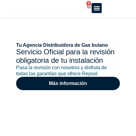
0
Reparto a domicilio
Servicio oficial
Luz y Gas
Alquiler de estufas
Tu Agencia Distribuidora de Gas butano
Servicio Oficial para la revisión
obligatoria de tu instalación
Pasa la revisión con nosotros y disfruta de
todas las garantías que ofrece Repsol
Más información