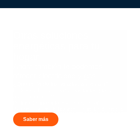
Otras soluciones
energéticas para tu
hogar
Ahora también te podemos
ofrecer electricidad y gas
¿Qué tarifa de luz se adapta más a ti?
En Repsol hemos creado unas tarifas que se
adaptan a ti al 100%.
Disfruta de una tarifa estable todo el año.
¡Sin preocuparte de horarios ni subidas de precio!
Saber más