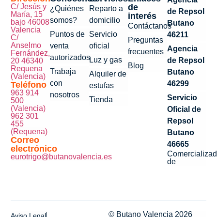
C/ Jesús y
de
¿Quiénes
Reparto a
de Repsol
María, 15
interés
somos?
domicilio
bajo 46008
Butano
Contáctanos
Valencia
Puntos de
Servicio
46211
C/
Preguntas
Anselmo
venta
oficial
Agencia
frecuentes
Fernández,
autorizados
Luz y gas
de Repsol
20 46340
Blog
Requena
Trabaja
Butano
Alquiler de
(Valencia)
con
46299
Teléfono
estufas
963 914
nosotros
Servicio
Tienda
500
(Valencia)
Oficial de
962 301
Repsol
455
(Requena)
Butano
Correo
46665
electrónico
Comercializad
eurotrigo@butanovalencia.es
de
© Butano Valencia 2026
Aviso Legal