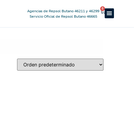
0
Agencias de Repsol Butano 46211 y 46299
Servicio Oficial de Repsol Butano 46665
Reparto a domicilio
Servicio oficial
Luz y Gas
Alquiler de estufas