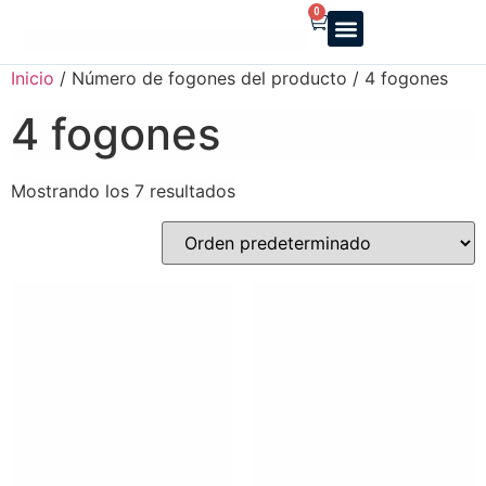
0
Reparto a domicilio
Servicio oficial
Luz y Gas
Alquiler de estufas
Inicio
/ Número de fogones del producto / 4 fogones
4 fogones
Mostrando los 7 resultados