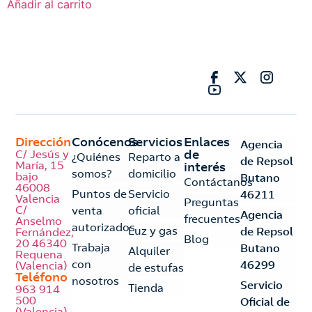
Añadir al carrito
Dirección
Conócenos
Servicios
Enlaces
Agencia
C/ Jesús y
de
¿Quiénes
Reparto a
de Repsol
María, 15
interés
somos?
domicilio
bajo
Butano
Contáctanos
46008
Puntos de
Servicio
46211
Valencia
Preguntas
C/
venta
oficial
Agencia
frecuentes
Anselmo
autorizados
Luz y gas
de Repsol
Fernández,
Blog
20 46340
Trabaja
Butano
Alquiler
Requena
con
46299
(Valencia)
de estufas
Teléfono
nosotros
Servicio
Tienda
963 914
500
Oficial de
(Valencia)