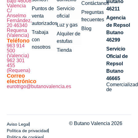
bajo 46008
Butano
Contáctanos
Valencia
Puntos de
Servicio
46211
C/
Preguntas
Anselmo
venta
oficial
Agencia
frecuentes
Fernández,
autorizados
Luz y gas
de Repsol
20 46340
Blog
Requena
Trabaja
Butano
Alquiler de
(Valencia)
con
46299
Teléfono
estufas
963 914
nosotros
Servicio
Tienda
500
(Valencia)
Oficial de
962 301
Repsol
455
(Requena)
Butano
Correo
46665
electrónico
Comercializad
eurotrigo@butanovalencia.es
de
© Butano Valencia 2026
Aviso Legal
Política de privacidad
Política de cookies