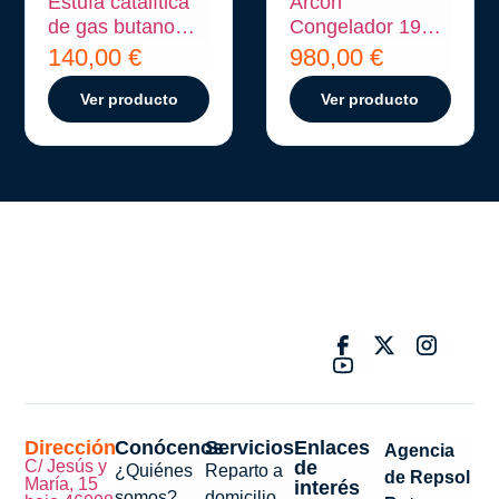
Estufa catalítica
Arcón
de gas butano
Congelador 191
Orbegozo H 55
Litros
140,00
€
980,00
€
Ver producto
Ver producto
Dirección
Conócenos
Servicios
Enlaces
Agencia
C/ Jesús y
de
¿Quiénes
Reparto a
de Repsol
María, 15
interés
somos?
domicilio