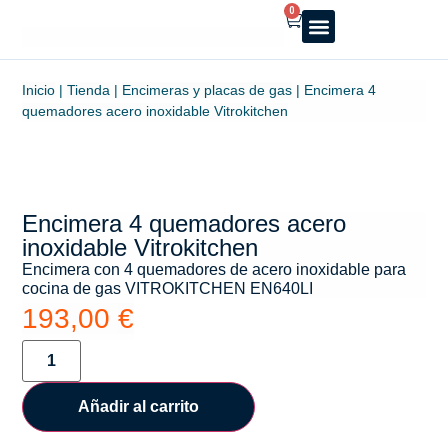
0
Reparto a domicilio
Servicio oficial
Luz y Gas
Alquiler de estufas
Inicio
|
Tienda
|
Encimeras y placas de gas
|
Encimera 4
quemadores acero inoxidable Vitrokitchen
Encimera 4 quemadores acero
inoxidable Vitrokitchen
Encimera con 4 quemadores de acero inoxidable para
cocina de gas VITROKITCHEN EN640LI
193,00
€
Añadir al carrito