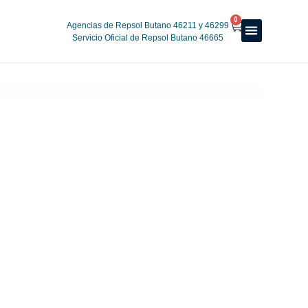
0
Agencias de Repsol Butano 46211 y 46299
Servicio Oficial de Repsol Butano 46665
Reparto a domicilio
Servicio oficial
Luz y Gas
Alquiler de estufas