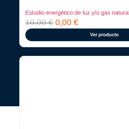
Estudio energético de luz y/o gas natura
10,00
€
0,00
€
Ver producto