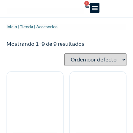
0
Reparto a domicilio
Servicio oficial
Luz y Gas
Alquiler de estufas
Inicio
|
Tienda
|
Accesorios
Mostrando
1
–
9
de
9
resultados