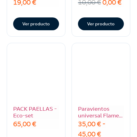
GAS
y/o gas natural
19,00
€
10,00
€
0,00
€
Ver producto
Ver producto
PACK PAELLAS –
Paravientos
Eco-set
universal Flames
VLC
65,00
€
35,00
€
-
45,00
€