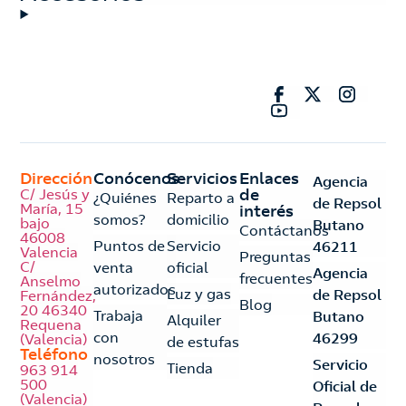
Dirección
Conócenos
Servicios
Enlaces
Agencia
C/ Jesús y
de
¿Quiénes
Reparto a
de Repsol
María, 15
interés
somos?
domicilio
bajo
Butano
Contáctanos
46008
Puntos de
Servicio
46211
Valencia
Preguntas
C/
venta
oficial
Agencia
frecuentes
Anselmo
autorizados
Luz y gas
de Repsol
Fernández,
Blog
20 46340
Trabaja
Butano
Alquiler
Requena
con
46299
(Valencia)
de estufas
Teléfono
nosotros
Servicio
Tienda
963 914
500
Oficial de
(Valencia)