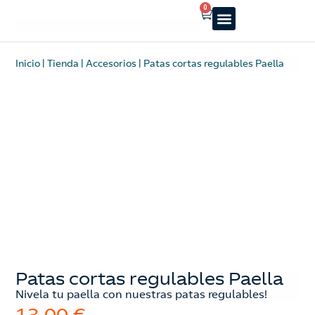
0
Reparto a domicilio
Servicio oficial
Luz y Gas
Alquiler de estufas
Inicio
|
Tienda
|
Accesorios
|
Patas cortas regulables Paella
Patas cortas regulables Paella
Nivela tu paella con nuestras patas regulables!