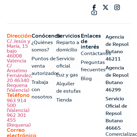
Dirección
Conócenos
Servicios
Enlaces
Agencia
C/ Jesús y
de
¿Quiénes
Reparto a
de Repsol
María, 15
interés
somos?
domicilio
bajo
Butano
Contáctanos
46008
Puntos de
Servicio
46211
Valencia
Preguntas
C/
venta
oficial
Agencia
frecuentes
Anselmo
autorizados
Luz y gas
de Repsol
Fernández,
Blog
20 46340
Trabaja
Butano
Alquiler
Requena
con
46299
(Valencia)
de estufas
Teléfono
nosotros
Servicio
Tienda
963 914
500
Oficial de
(Valencia)
Repsol
962 301
455
Butano
(Requena)
46665
Correo
Comercializa
electrónico